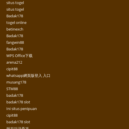
situs togel
situs togel
Badak178
togel online
betinexch
Badak178
fangwin88
Badak178
WPS Office下载
arena212
cipit88
whatsapp網頁版登入 入口
musang178
STM88
badak178
badak178 slot
Ini situs penipuan
cipit88
badak178 slot
해외야구중계