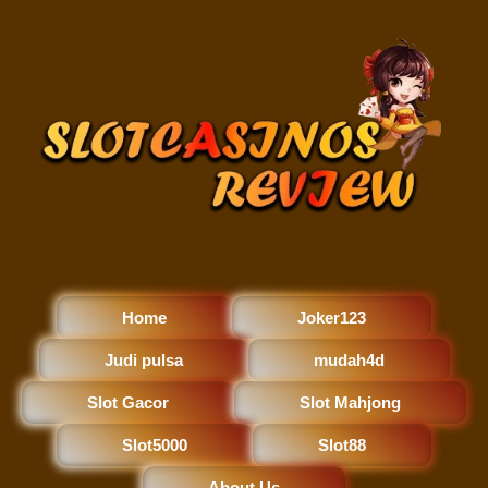
Home
Joker123
Judi pulsa
mudah4d
Slot Gacor
Slot Mahjong
Slot5000
Slot88
About Us