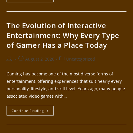
The Evolution of Interactive
Entertainment: Why Every Type
of Gamer Has a Place Today
August 2, 2026
Uncategorized
Gaming has become one of the most diverse forms of
entertainment, offering experiences that suit nearly every
personality, lifestyle, and skill level. Years ago, many people
associated video games with…
Continue Reading