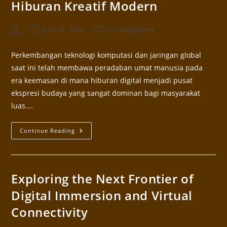
Hiburan Kreatif Modern
July 31, 2026
Uncategorized
Perkembangan teknologi komputasi dan jaringan global
saat ini telah membawa peradaban umat manusia pada
era keemasan di mana hiburan digital menjadi pusat
ekspresi budaya yang sangat dominan bagi masyarakat
luas.…
Continue Reading
Exploring the Next Frontier of
Digital Immersion and Virtual
Connectivity