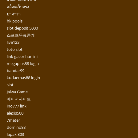
สล็อตเว็บตรง
บาคาร่า
hk pools
slot deposit 5000
스포츠무료중계
live123
toto slot
link gacor hari ini
megaplus88 login
bandar99
kudaemas88 login
slot
Jalwa Game
메이저사이트
ino777 link
alexis500
7meter
domino88
lapak 303