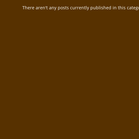
There aren't any posts currently published in this categ