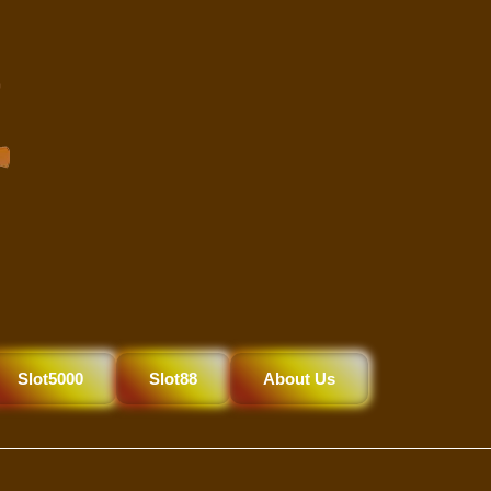
Slot5000
Slot88
About Us