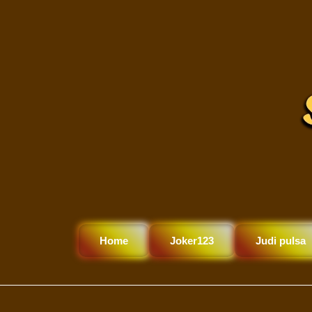
Home
Joker123
Judi pulsa