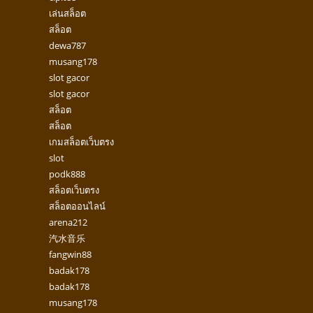
เล่นสล็อต
สล็อต
dewa787
musang178
slot gacor
slot gacor
สล็อต
สล็อต
เกมสล็อตเว็บตรง
slot
podk888
สล็อตเว็บตรง
สล็อตออนไลน์
arena212
汽水音乐
fangwin88
badak178
badak178
musang178