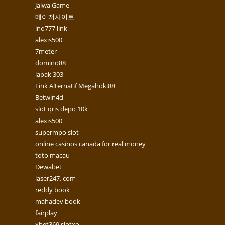
Jalwa Game
메이저사이트
ino777 link
alexis500
7meter
domino88
lapak 303
Link Alternatif Megahoki88
Betwin4d
slot qris depo 10k
alexis500
supermpo slot
online casinos canada for real money
toto macau
Dewabet
laser247. com
reddy book
mahadev book
fairplay
xbet369 slotxo