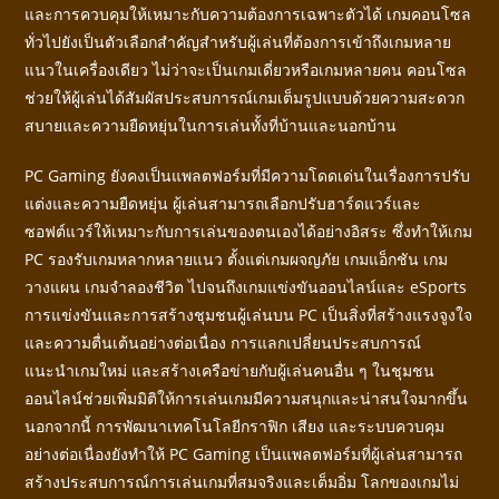
และการควบคุมให้เหมาะกับความต้องการเฉพาะตัวได้ เกมคอนโซล
ทั่วไปยังเป็นตัวเลือกสำคัญสำหรับผู้เล่นที่ต้องการเข้าถึงเกมหลาย
แนวในเครื่องเดียว ไม่ว่าจะเป็นเกมเดี่ยวหรือเกมหลายคน คอนโซล
ช่วยให้ผู้เล่นได้สัมผัสประสบการณ์เกมเต็มรูปแบบด้วยความสะดวก
สบายและความยืดหยุ่นในการเล่นทั้งที่บ้านและนอกบ้าน
PC Gaming ยังคงเป็นแพลตฟอร์มที่มีความโดดเด่นในเรื่องการปรับ
แต่งและความยืดหยุ่น ผู้เล่นสามารถเลือกปรับฮาร์ดแวร์และ
ซอฟต์แวร์ให้เหมาะกับการเล่นของตนเองได้อย่างอิสระ ซึ่งทำให้เกม
PC รองรับเกมหลากหลายแนว ตั้งแต่เกมผจญภัย เกมแอ็กชัน เกม
วางแผน เกมจำลองชีวิต ไปจนถึงเกมแข่งขันออนไลน์และ eSports
การแข่งขันและการสร้างชุมชนผู้เล่นบน PC เป็นสิ่งที่สร้างแรงจูงใจ
และความตื่นเต้นอย่างต่อเนื่อง การแลกเปลี่ยนประสบการณ์
แนะนำเกมใหม่ และสร้างเครือข่ายกับผู้เล่นคนอื่น ๆ ในชุมชน
ออนไลน์ช่วยเพิ่มมิติให้การเล่นเกมมีความสนุกและน่าสนใจมากขึ้น
นอกจากนี้ การพัฒนาเทคโนโลยีกราฟิก เสียง และระบบควบคุม
อย่างต่อเนื่องยังทำให้ PC Gaming เป็นแพลตฟอร์มที่ผู้เล่นสามารถ
สร้างประสบการณ์การเล่นเกมที่สมจริงและเต็มอิ่ม โลกของเกมไม่