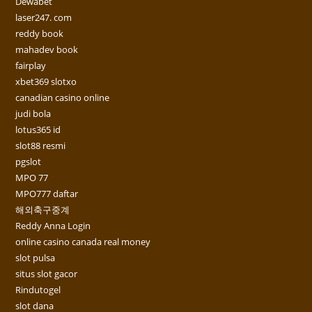
Dewabet
laser247. com
reddy book
mahadev book
fairplay
xbet369 slotxo
canadian casino online
judi bola
lotus365 id
slot88 resmi
pgslot
MPO 77
MPO777 daftar
해외축구중계
Reddy Anna Login
online casino canada real money
slot pulsa
situs slot gacor
Rindutogel
slot dana