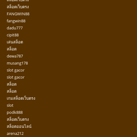
สล็อตเว็บตรง
FANGWIN88
fangwin88
dadu777
cipit88
เล่นสล็อต
สล็อต
dewa787
musang178
slot gacor
slot gacor
สล็อต
สล็อต
เกมสล็อตเว็บตรง
slot
podk888
สล็อตเว็บตรง
สล็อตออนไลน์
arena212