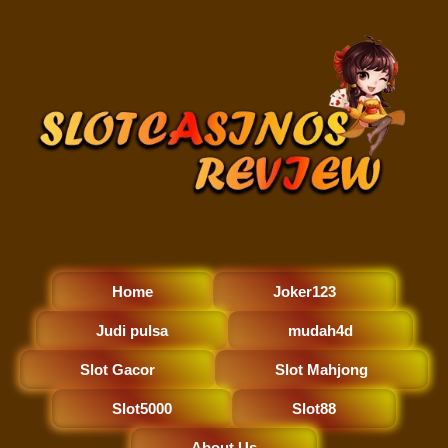
Home
Joker123
Judi pulsa
mudah4d
Slot Gacor
Slot Mahjong
Slot5000
Slot88
About Us