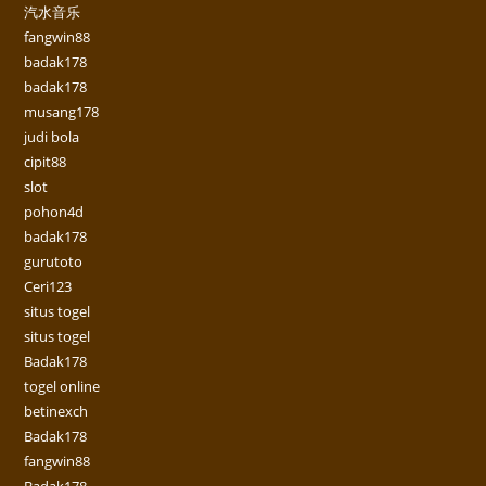
汽水音乐
fangwin88
badak178
badak178
musang178
judi bola
cipit88
slot
pohon4d
badak178
gurutoto
Ceri123
situs togel
situs togel
Badak178
togel online
betinexch
Badak178
fangwin88