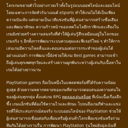
โลกเกมขยายตัวไปอย่างรวดเร็วทั้งในรูปแบบออฟไลน์และออนไลน์
โดยเฉพาะการจัดทัวร์นาเมนต์ eSports ทำให้เกมไม่ได้เป็นเพียง
ความบันเทิง แต่กลายเป็นเวทีแข่งขันที่ผู้เล่นสามารถสร้างชื่อเสียง
และพัฒนาทักษะ ความก้าวหน้าของเทคโนโลยีกราฟิกและเสียงใน
เกมยังช่วยสร้างความสมจริงที่ทำให้ผู้เล่นรู้สึกเหมือนอยู่ในโลกของ
เกมจริง ๆ อีกทั้งการพัฒนาระบบควบคุมและฟีเจอร์ใหม่ ๆ ทำให้การ
เล่นเกมมีความไหลลื่นและตอบสนองต่อการกระทำของผู้เล่นได้
อย่างแม่นยำ การพัฒนานี้ยังช่วยให้เกม Best games สามารถเข้า
ถึงผู้เล่นทุกเพศทุกวัยและสร้างความผูกพันระหว่างผู้เล่นกับเนื้อหาใน
เกมได้อย่างยาวนาน
PlayStation games ถือเป็นหนึ่งในแพลตฟอร์มที่ได้รับความนิยม
สูงสุด ด้วยความหลากหลายของเกมที่สามารถตอบสนองความสนใจ
ของผู้เล่นทุกกลุ่ม ตั้งแต่เกม RPG
ทดลองเล่นสล็อต
ที่เน้นเนื้อเรื่องลึก
ซึ้ง เกมแอ็กชันที่ต้องใช้ความไวและทักษะ ไปจนถึงเกมกีฬาและแข่ง
รถที่ให้ประสบการณ์สมจริง ระบบออนไลน์ของ PlayStation ช่วยให้
ผู้เล่นสามารถเชื่อมต่อกับเพื่อนหรือผู้เล่นทั่วโลกเพื่อแข่งขันหรือร่วม
ทีมกันได้อย่างราบรื่น การพัฒนา PlayStation รุ่นใหม่ยังมุ่งเน้นที่