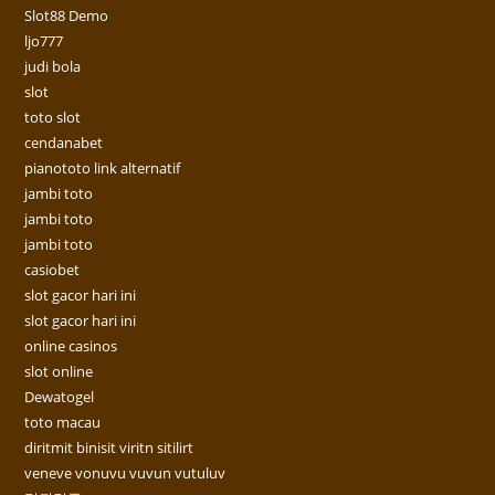
Slot88 Demo
ljo777
judi bola
slot
toto slot
cendanabet
pianototo link alternatif
jambi toto
jambi toto
jambi toto
casiobet
slot gacor hari ini
slot gacor hari ini
online casinos
slot online
Dewatogel
toto macau
diritmit binisit viritn sitilirt
veneve vonuvu vuvun vutuluv